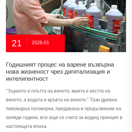
21
2026-01
Годишният процес на варене възвърна
нова жизненост чрез дигитализация и
интелигентност
"Зърното е плътта на виното, маята е костта на
виното, а водата е кръвта на виното." Тази древна
пивоварна поговорка, предавана в продължение на
хиляди години, все още се счита за водещ принцип в
настоящата епоха.