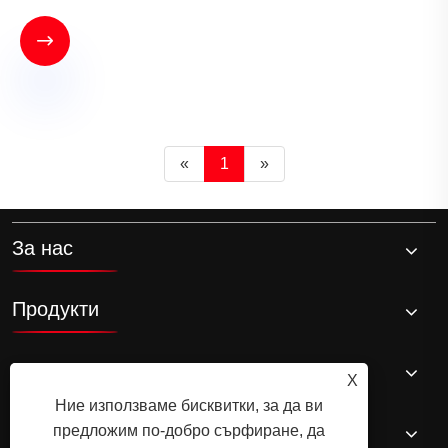

«
1
»
За нас
Продукти
Новини
X
Ние използваме бисквитки, за да ви
Свържете се с нас
предложим по-добро сърфиране, да